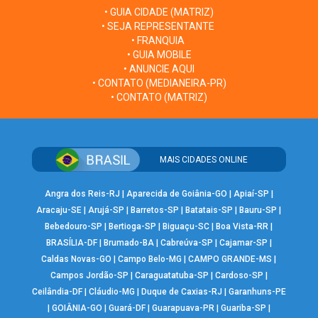
• GUIA CIDADE (MATRIZ)
• SEJA REPRESENTANTE
• FRANQUIA
• GUIA MOBILE
• ANUNCIE AQUI
• CONTATO (MEDIANEIRA-PR)
• CONTATO (MATRIZ)
MAIS CIDADES ONLINE
Angra dos Reis-RJ
|
Aparecida de Goiânia-GO
|
Apiaí-SP
|
Aracaju-SE
|
Arujá-SP
|
Barretos-SP
|
Batatais-SP
|
Bauru-SP
|
Bebedouro-SP
|
Bertioga-SP
|
Biguaçu-SC
|
Boa Vista-RR
|
BRASÍLIA-DF
|
Brumado-BA
|
Cabreúva-SP
|
Cajamar-SP
|
Caldas Novas-GO
|
Campo Belo-MG
|
CAMPO GRANDE-MS
|
Campos Jordão-SP
|
Caraguatatuba-SP
|
Cardoso-SP
|
Ceilândia-DF
|
Cláudio-MG
|
Duque de Caxias-RJ
|
Garanhuns-PE
|
GOIÂNIA-GO
|
Guará-DF
|
Guarapuava-PR
|
Guariba-SP
|