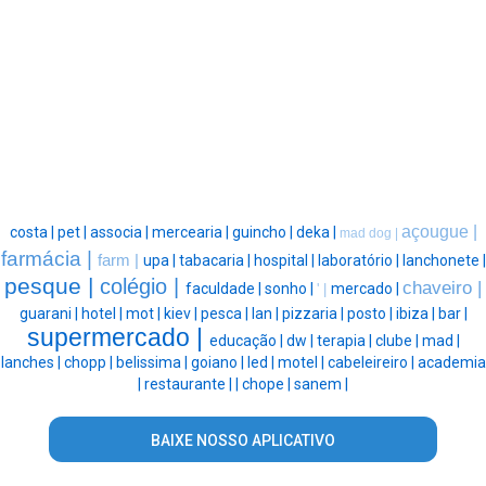
açougue |
costa |
pet |
associa |
mercearia |
guincho |
deka |
mad dog |
farmácia |
farm |
upa |
tabacaria |
hospital |
laboratório |
lanchonete |
pesque |
colégio |
chaveiro |
faculdade |
sonho |
mercado |
' |
guarani |
hotel |
mot |
kiev |
pesca |
lan |
pizzaria |
posto |
ibiza |
bar |
supermercado |
educação |
dw |
terapia |
clube |
mad |
lanches |
chopp |
belissima |
goiano |
led |
motel |
cabeleireiro |
academia
|
restaurante |
|
chope |
sanem |
BAIXE NOSSO APLICATIVO