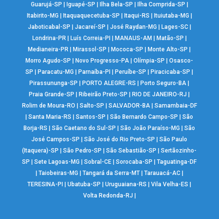
Guarujá-SP
|
Iguapé-SP
|
Ilha Bela-SP
|
Ilha Comprida-SP
|
Itabirito-MG
|
Itaquaquecetuba-SP
|
Itaqui-RS
|
Ituiutaba-MG
|
Jaboticabal-SP
|
Jacareí-SP
|
José Raydan-MG
|
Lages-SC
|
Londrina-PR
|
Luís Correia-PI
|
MANAUS-AM
|
Matão-SP
|
Medianeira-PR
|
Mirassol-SP
|
Mococa-SP
|
Monte Alto-SP
|
Morro Agudo-SP
|
Novo Progresso-PA
|
Olímpia-SP
|
Osasco-
SP
|
Paracatu-MG
|
Parnaíba-PI
|
Peruíbe-SP
|
Piracicaba-SP
|
Pirassununga-SP
|
PORTO ALEGRE-RS
|
Porto Seguro-BA
|
Praia Grande-SP
|
Ribeirão Preto-SP
|
RIO DE JANEIRO-RJ
|
Rolim de Moura-RO
|
Salto-SP
|
SALVADOR-BA
|
Samambaia-DF
|
Santa Maria-RS
|
Santos-SP
|
São Bernardo Campo-SP
|
São
Borja-RS
|
São Caetano do Sul-SP
|
São João Paraíso-MG
|
São
José Campos-SP
|
São José do Rio Preto-SP
|
São Paulo
(Itaquera)-SP
|
São Pedro-SP
|
São Sebastião-SP
|
Sertãozinho-
SP
|
Sete Lagoas-MG
|
Sobral-CE
|
Sorocaba-SP
|
Taguatinga-DF
|
Taiobeiras-MG
|
Tangará da Serra-MT
|
Tarauacá-AC
|
TERESINA-PI
|
Ubatuba-SP
|
Uruguaiana-RS
|
Vila Velha-ES
|
Volta Redonda-RJ
|