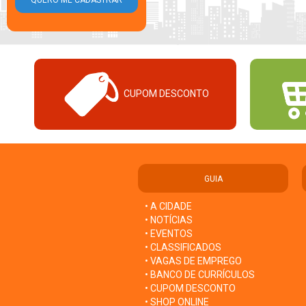
CUPOM DESCONTO
GUIA
• A CIDADE
• NOTÍCIAS
• EVENTOS
• CLASSIFICADOS
• VAGAS DE EMPREGO
• BANCO DE CURRÍCULOS
• CUPOM DESCONTO
• SHOP ONLINE