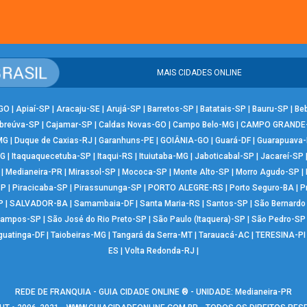
MAIS CIDADES ONLINE
-GO
|
Apiaí-SP
|
Aracaju-SE
|
Arujá-SP
|
Barretos-SP
|
Batatais-SP
|
Bauru-SP
|
Be
breúva-SP
|
Cajamar-SP
|
Caldas Novas-GO
|
Campo Belo-MG
|
CAMPO GRANDE
MG
|
Duque de Caxias-RJ
|
Garanhuns-PE
|
GOIÂNIA-GO
|
Guará-DF
|
Guarapuava
MG
|
Itaquaquecetuba-SP
|
Itaqui-RS
|
Ituiutaba-MG
|
Jaboticabal-SP
|
Jacareí-SP
|
Medianeira-PR
|
Mirassol-SP
|
Mococa-SP
|
Monte Alto-SP
|
Morro Agudo-SP
|
SP
|
Piracicaba-SP
|
Pirassununga-SP
|
PORTO ALEGRE-RS
|
Porto Seguro-BA
|
P
P
|
SALVADOR-BA
|
Samambaia-DF
|
Santa Maria-RS
|
Santos-SP
|
São Bernard
Campos-SP
|
São José do Rio Preto-SP
|
São Paulo (Itaquera)-SP
|
São Pedro-SP
guatinga-DF
|
Taiobeiras-MG
|
Tangará da Serra-MT
|
Tarauacá-AC
|
TERESINA-PI
ES
|
Volta Redonda-RJ
|
REDE DE FRANQUIA - GUIA CIDADE ONLINE ® - UNIDADE: Medianeira-PR