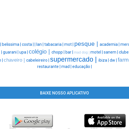
pesque |
|
belissima |
costa |
|
lan |
tabacaria |
mot |
academia |
merc
colégio |
 |
guarani |
upa |
chopp |
bar |
motel |
sanem |
clube
mad dog |
supermercado |
farm
chaveiro |
 |
cabeleireiro |
ibiza |
dw |
restaurante |
mad |
educação |
BAIXE NOSSO APLICATIVO