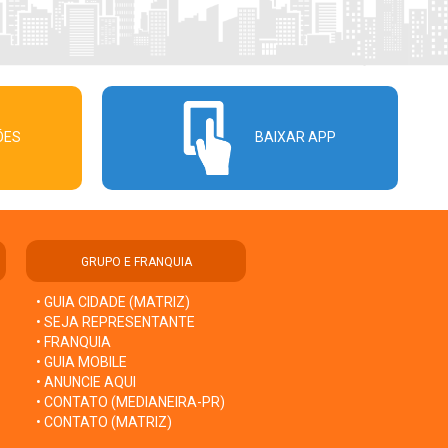
ÕES
BAIXAR APP
GRUPO E FRANQUIA
• GUIA CIDADE (MATRIZ)
• SEJA REPRESENTANTE
• FRANQUIA
• GUIA MOBILE
• ANUNCIE AQUI
• CONTATO (MEDIANEIRA-PR)
• CONTATO (MATRIZ)