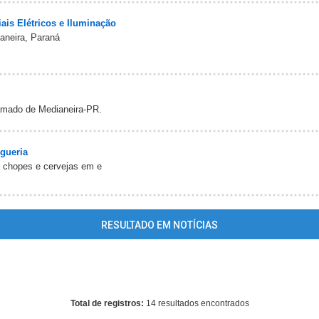
iais Elétricos e Iluminação
ianeira, Paraná
 amado de Medianeira-PR.
gueria
 chopes e cervejas em e
RESULTADO EM NOTÍCIAS
ing
: mysql_fetch_array() expects parameter 1 to be resource, array giv
/portalmedianeiraonline/www/conteudo_resultado_busca.php
on l
Total de registros:
14 resultados encontrados