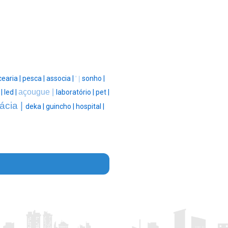
earia |
pesca |
associa |
sonho |
' |
açougue |
 |
led |
laboratório |
pet |
ácia |
deka |
guincho |
hospital |