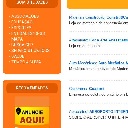
GUIA UTILIDADES
• ASSOCIAÇÕES
Materiais Construção:
Constru&Ci
• EDUCAÇÃO
Loja de materiais de construção e
• ESPORTES
• ENTIDADES/ONGS
• MAPA
Artesanato:
Cor e Arte Artesanato
• BUSCA CEP
Loja de artesanato
• SERVIÇOS PÚBLICOS
• SAÚDE
• TEMPO & CLIMA
Auto Mecânicas:
Auto Mecânica A
Mecânica de automóveis de Median
RECOMENDADOS
Caçambas:
Guaporé
Empresa de coleta de entulho em M
Aeroportos:
AEROPORTO INTERN
SOBRE O AEROPORTO INTERNACION