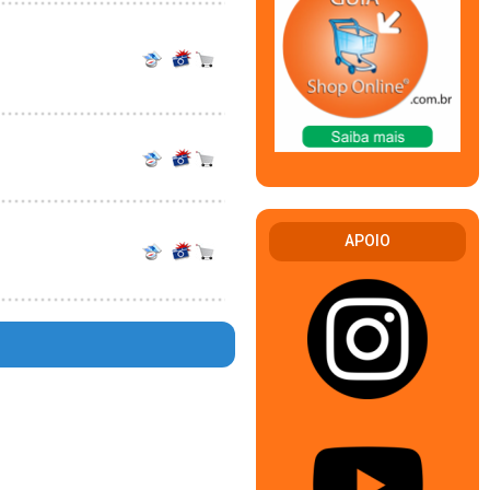
APOIO
en in
ine
344