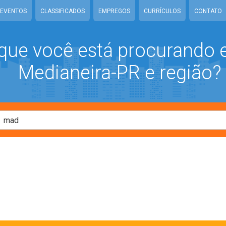
EVENTOS
CLASSIFICADOS
EMPREGOS
CURRÍCULOS
CONTATO
que você está procurando
Medianeira-PR e região?