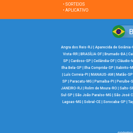
• SORTEIOS
• APLICATIVO
Angra dos Reis-RJ
|
Aparecida de Goiânia
Vista-RR
|
BRASÍLIA-DF
|
Brumado-BA
|
Ca
SP
|
Cardoso-SP
|
Ceilândia-DF
|
Cláudio-
Ilha Bela-SP
|
Ilha Comprida-SP
|
Itabirito-
|
Luís Correia-PI
|
MANAUS-AM
|
Matão-SP
SP
|
Paracatu-MG
|
Parnaíba-PI
|
Peruíbe-
JANEIRO-RJ
|
Rolim de Moura-RO
|
Salto-S
Sul-SP
|
São João Paraíso-MG
|
São José 
Lagoas-MG
|
Sobral-CE
|
Sorocaba-SP
|
Ta