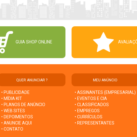
GUIA SHOP ONLINE
AVALIAÇ
QUER ANUNCIAR ?
MEU ANÚNCIO
• PUBLICIDADE
• ASSINANTES (EMPRESARIAL)
• MÍDIA KIT
• EVENTOS E CIA
• PLANOS DE ANÚNCIO
• CLASSIFICADOS
• WEB SITES
• EMPREGOS
• DEPOIMENTOS
• CURRÍCULOS
• ANUNCIE AQUI
• REPRESENTANTES
• CONTATO