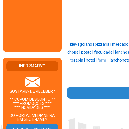
kiev |
goiano |
pizzaria |
mercado 
chope |
posto |
faculdade |
lanches
terapia |
hotel |
farm |
lanchonete
INFORMATIVO
GOSTARIA DE RECEBER?
** CUPOM DESCONTO **
*** PROMOÇÕES ***
*** NOVIDADES ***
DO PORTAL MEDIANEIRA
EM SEU E-MAIL?