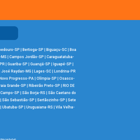
bedouro-SP
|
Bertioga-SP
|
Biguaçu-SC
|
Boa
-MS
|
Campos Jordão-SP
|
Caraguatatuba-
-PR
|
Guariba-SP
|
Guarujá-SP
|
Iguapé-SP
|
|
José Raydan-MG
|
Lages-SC
|
Londrina-PR
Novo Progresso-PA
|
Olímpia-SP
|
Osasco-
raia Grande-SP
|
Ribeirão Preto-SP
|
RIO DE
o Campo-SP
|
São Borja-RS
|
São Caetano do
|
São Sebastião-SP
|
Sertãozinho-SP
|
Sete
|
Ubatuba-SP
|
Uruguaiana-RS
|
Vila Velha-