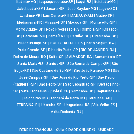
Itabirito-MG
|
Itaquaquecetuba-SP
|
Itaqui-RS
|
Ituiutaba-MG
|
Jaboticabal-SP
|
Jacareí-SP
|
José Raydan-MG
|
Lages-SC
|
Londrina-PR
|
Luís Correia-PI
|
MANAUS-AM
|
Matão-SP
|
Medianeira-PR
|
Mirassol-SP
|
Mococa-SP
|
Monte Alto-SP
|
Morro Agudo-SP
|
Novo Progresso-PA
|
Olímpia-SP
|
Osasco-
SP
|
Paracatu-MG
|
Parnaíba-PI
|
Peruíbe-SP
|
Piracicaba-SP
|
Pirassununga-SP
|
PORTO ALEGRE-RS
|
Porto Seguro-BA
|
Praia Grande-SP
|
Ribeirão Preto-SP
|
RIO DE JANEIRO-RJ
|
Rolim de Moura-RO
|
Salto-SP
|
SALVADOR-BA
|
Samambaia-DF
|
Santa Maria-RS
|
Santos-SP
|
São Bernardo Campo-SP
|
São
Borja-RS
|
São Caetano do Sul-SP
|
São João Paraíso-MG
|
São
José Campos-SP
|
São José do Rio Preto-SP
|
São Paulo
(Itaquera)-SP
|
São Pedro-SP
|
São Sebastião-SP
|
Sertãozinho-
SP
|
Sete Lagoas-MG
|
Sobral-CE
|
Sorocaba-SP
|
Taguatinga-DF
|
Taiobeiras-MG
|
Tangará da Serra-MT
|
Tarauacá-AC
|
TERESINA-PI
|
Ubatuba-SP
|
Uruguaiana-RS
|
Vila Velha-ES
|
Volta Redonda-RJ
|
REDE DE FRANQUIA - GUIA CIDADE ONLINE ® - UNIDADE: