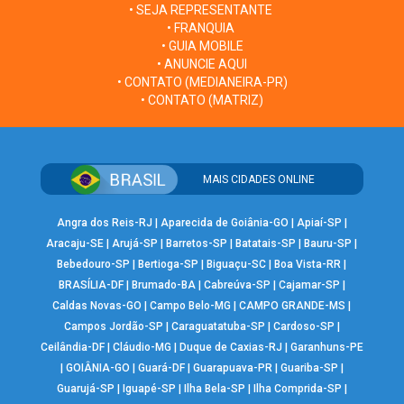
• SEJA REPRESENTANTE
• FRANQUIA
• GUIA MOBILE
• ANUNCIE AQUI
• CONTATO (MEDIANEIRA-PR)
• CONTATO (MATRIZ)
MAIS CIDADES ONLINE
Angra dos Reis-RJ
|
Aparecida de Goiânia-GO
|
Apiaí-SP
|
Aracaju-SE
|
Arujá-SP
|
Barretos-SP
|
Batatais-SP
|
Bauru-SP
|
Bebedouro-SP
|
Bertioga-SP
|
Biguaçu-SC
|
Boa Vista-RR
|
BRASÍLIA-DF
|
Brumado-BA
|
Cabreúva-SP
|
Cajamar-SP
|
Caldas Novas-GO
|
Campo Belo-MG
|
CAMPO GRANDE-MS
|
Campos Jordão-SP
|
Caraguatatuba-SP
|
Cardoso-SP
|
Ceilândia-DF
|
Cláudio-MG
|
Duque de Caxias-RJ
|
Garanhuns-PE
|
GOIÂNIA-GO
|
Guará-DF
|
Guarapuava-PR
|
Guariba-SP
|
Guarujá-SP
|
Iguapé-SP
|
Ilha Bela-SP
|
Ilha Comprida-SP
|