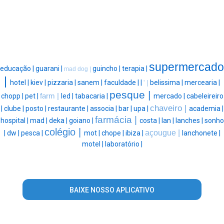
supermercado
educação |
guarani |
guincho |
terapia |
mad dog |
|
hotel |
kiev |
pizzaria |
sanem |
faculdade |
|
belissima |
mercearia |
' |
pesque |
chopp |
pet |
farm |
led |
tabacaria |
mercado |
cabeleireiro
chaveiro |
|
clube |
posto |
restaurante |
associa |
bar |
upa |
academia |
farmácia |
hospital |
mad |
deka |
goiano |
costa |
lan |
lanches |
sonho
colégio |
açougue |
|
dw |
pesca |
mot |
chope |
ibiza |
lanchonete |
motel |
laboratório |
BAIXE NOSSO APLICATIVO