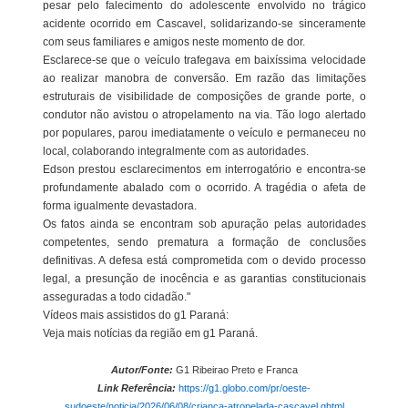
pesar pelo falecimento do adolescente envolvido no trágico
acidente ocorrido em Cascavel, solidarizando-se sinceramente
com seus familiares e amigos neste momento de dor.
Esclarece-se que o veículo trafegava em baixíssima velocidade
ao realizar manobra de conversão. Em razão das limitações
estruturais de visibilidade de composições de grande porte, o
condutor não avistou o atropelamento na via. Tão logo alertado
por populares, parou imediatamente o veículo e permaneceu no
local, colaborando integralmente com as autoridades.
Edson prestou esclarecimentos em interrogatório e encontra-se
profundamente abalado com o ocorrido. A tragédia o afeta de
forma igualmente devastadora.
Os fatos ainda se encontram sob apuração pelas autoridades
competentes, sendo prematura a formação de conclusões
definitivas. A defesa está comprometida com o devido processo
legal, a presunção de inocência e as garantias constitucionais
asseguradas a todo cidadão."
Vídeos mais assistidos do g1 Paraná:
Veja mais notícias da região em g1 Paraná.
Autor/Fonte:
G1 Ribeirao Preto e Franca
Link Referência:
https://g1.globo.com/pr/oeste-
sudoeste/noticia/2026/06/08/crianca-atropelada-cascavel.ghtml