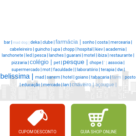
farmácia |
bar |
deka |
clube |
sonho |
costa |
mercearia |
mad dog |
cabeleireiro |
guincho |
upa |
chopp |
hospital |
kiev |
academia |
lanchonete |
led |
pesca |
lanches |
guarani |
motel |
ibiza |
restaurante |
pesque |
colégio |
pizzaria |
pet |
chope |
associa |
' |
supermercado |
mot |
faculdade |
|
laboratório |
terapia |
dw |
belissima |
mad |
sanem |
hotel |
goiano |
tabacaria |
farm |
posto
chaveiro |
açougue |
|
educação |
mercado |
lan |
CUPOM DESCONTO
GUIA SHOP ONLINE