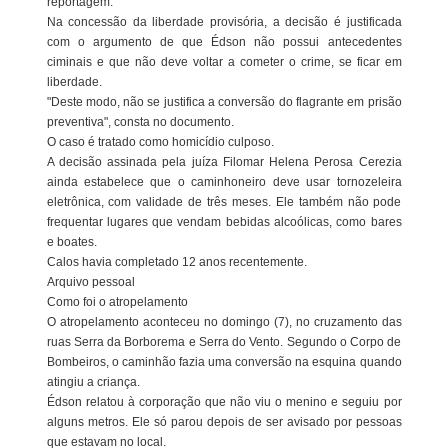
reportagem.
Na concessão da liberdade provisória, a decisão é justificada
com o argumento de que Édson não possui antecedentes
ciminais e que não deve voltar a cometer o crime, se ficar em
liberdade.
"Deste modo, não se justifica a conversão do flagrante em prisão
preventiva", consta no documento.
O caso é tratado como homicídio culposo.
A decisão assinada pela juíza Filomar Helena Perosa Cerezia
ainda estabelece que o caminhoneiro deve usar tornozeleira
eletrônica, com validade de três meses. Ele também não pode
frequentar lugares que vendam bebidas alcoólicas, como bares
e boates.
Calos havia completado 12 anos recentemente.
Arquivo pessoal
Como foi o atropelamento
O atropelamento aconteceu no domingo (7), no cruzamento das
ruas Serra da Borborema e Serra do Vento. Segundo o Corpo de
Bombeiros, o caminhão fazia uma conversão na esquina quando
atingiu a criança.
Édson relatou à corporação que não viu o menino e seguiu por
alguns metros. Ele só parou depois de ser avisado por pessoas
que estavam no local.