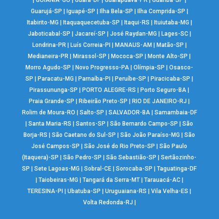
Guarujá-SP
|
Iguapé-SP
|
Ilha Bela-SP
|
Ilha Comprida-SP
|
Itabirito-MG
|
Itaquaquecetuba-SP
|
Itaqui-RS
|
Ituiutaba-MG
|
Jaboticabal-SP
|
Jacareí-SP
|
José Raydan-MG
|
Lages-SC
|
Londrina-PR
|
Luís Correia-PI
|
MANAUS-AM
|
Matão-SP
|
Medianeira-PR
|
Mirassol-SP
|
Mococa-SP
|
Monte Alto-SP
|
Morro Agudo-SP
|
Novo Progresso-PA
|
Olímpia-SP
|
Osasco-
SP
|
Paracatu-MG
|
Parnaíba-PI
|
Peruíbe-SP
|
Piracicaba-SP
|
Pirassununga-SP
|
PORTO ALEGRE-RS
|
Porto Seguro-BA
|
Praia Grande-SP
|
Ribeirão Preto-SP
|
RIO DE JANEIRO-RJ
|
Rolim de Moura-RO
|
Salto-SP
|
SALVADOR-BA
|
Samambaia-DF
|
Santa Maria-RS
|
Santos-SP
|
São Bernardo Campo-SP
|
São
Borja-RS
|
São Caetano do Sul-SP
|
São João Paraíso-MG
|
São
José Campos-SP
|
São José do Rio Preto-SP
|
São Paulo
(Itaquera)-SP
|
São Pedro-SP
|
São Sebastião-SP
|
Sertãozinho-
SP
|
Sete Lagoas-MG
|
Sobral-CE
|
Sorocaba-SP
|
Taguatinga-DF
|
Taiobeiras-MG
|
Tangará da Serra-MT
|
Tarauacá-AC
|
TERESINA-PI
|
Ubatuba-SP
|
Uruguaiana-RS
|
Vila Velha-ES
|
Volta Redonda-RJ
|