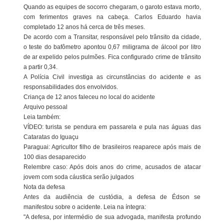
Quando as equipes de socorro chegaram, o garoto estava morto,
com ferimentos graves na cabeça. Carlos Eduardo havia
completado 12 anos há cerca de três meses.
De acordo com a Transitar, responsável pelo trânsito da cidade,
o teste do bafômetro apontou 0,67 miligrama de álcool por litro
de ar expelido pelos pulmões. Fica configurado crime de trânsito
a partir 0,34.
A Polícia Civil investiga as circunstâncias do acidente e as
responsabilidades dos envolvidos.
Criança de 12 anos faleceu no local do acidente
Arquivo pessoal
Leia também:
VÍDEO: turista se pendura em passarela e pula nas águas das
Cataratas do Iguaçu
Paraguai: Agricultor filho de brasileiros reaparece após mais de
100 dias desaparecido
Relembre caso: Após dois anos do crime, acusados de atacar
jovem com soda cáustica serão julgados
Nota da defesa
Antes da audiência de custódia, a defesa de Édson se
manifestou sobre o acidente. Leia na íntegra:
"A defesa, por intermédio de sua advogada, manifesta profundo