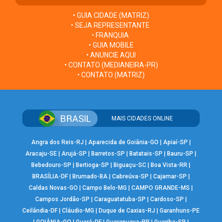
• GUIA CIDADE (MATRIZ)
• SEJA REPRESENTANTE
• FRANQUIA
• GUIA MOBILE
• ANUNCIE AQUI
• CONTATO (MEDIANEIRA-PR)
• CONTATO (MATRIZ)
MAIS CIDADES ONLINE
Angra dos Reis-RJ
|
Aparecida de Goiânia-GO
|
Apiaí-SP
|
Aracaju-SE
|
Arujá-SP
|
Barretos-SP
|
Batatais-SP
|
Bauru-SP
|
Bebedouro-SP
|
Bertioga-SP
|
Biguaçu-SC
|
Boa Vista-RR
|
BRASÍLIA-DF
|
Brumado-BA
|
Cabreúva-SP
|
Cajamar-SP
|
Caldas Novas-GO
|
Campo Belo-MG
|
CAMPO GRANDE-MS
|
Campos Jordão-SP
|
Caraguatatuba-SP
|
Cardoso-SP
|
Ceilândia-DF
|
Cláudio-MG
|
Duque de Caxias-RJ
|
Garanhuns-PE
|
GOIÂNIA-GO
|
Guará-DF
|
Guarapuava-PR
|
Guariba-SP
|