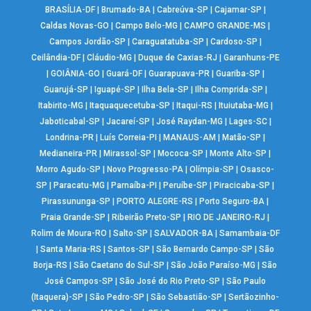
BRASÍLIA-DF
|
Brumado-BA
|
Cabreúva-SP
|
Cajamar-SP
|
Caldas Novas-GO
|
Campo Belo-MG
|
CAMPO GRANDE-MS
|
Campos Jordão-SP
|
Caraguatatuba-SP
|
Cardoso-SP
|
Ceilândia-DF
|
Cláudio-MG
|
Duque de Caxias-RJ
|
Garanhuns-PE
|
GOIÂNIA-GO
|
Guará-DF
|
Guarapuava-PR
|
Guariba-SP
|
Guarujá-SP
|
Iguapé-SP
|
Ilha Bela-SP
|
Ilha Comprida-SP
|
Itabirito-MG
|
Itaquaquecetuba-SP
|
Itaqui-RS
|
Ituiutaba-MG
|
Jaboticabal-SP
|
Jacareí-SP
|
José Raydan-MG
|
Lages-SC
|
Londrina-PR
|
Luís Correia-PI
|
MANAUS-AM
|
Matão-SP
|
Medianeira-PR
|
Mirassol-SP
|
Mococa-SP
|
Monte Alto-SP
|
Morro Agudo-SP
|
Novo Progresso-PA
|
Olímpia-SP
|
Osasco-
SP
|
Paracatu-MG
|
Parnaíba-PI
|
Peruíbe-SP
|
Piracicaba-SP
|
Pirassununga-SP
|
PORTO ALEGRE-RS
|
Porto Seguro-BA
|
Praia Grande-SP
|
Ribeirão Preto-SP
|
RIO DE JANEIRO-RJ
|
Rolim de Moura-RO
|
Salto-SP
|
SALVADOR-BA
|
Samambaia-DF
|
Santa Maria-RS
|
Santos-SP
|
São Bernardo Campo-SP
|
São
Borja-RS
|
São Caetano do Sul-SP
|
São João Paraíso-MG
|
São
José Campos-SP
|
São José do Rio Preto-SP
|
São Paulo
(Itaquera)-SP
|
São Pedro-SP
|
São Sebastião-SP
|
Sertãozinho-