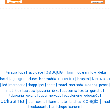
pesque |
terapia |
upa |
faculdade |
farm |
guarani |
dw |
deka |
' |
farmácia
chaveiro |
açougue |
hotel |
clube |
laboratório |
hospital |
|
led |
mercearia |
chopp |
pet |
posto |
motel |
mercado |
pesca |
mad dog |
mot |
kiev |
associa |
pizzaria |
ibiza |
academia |
costa |
guincho |
tabacaria |
goiano |
supermercado |
cabeleireiro |
educação |
belissima |
colégio |
bar |
sonho |
|
lanchonete |
lanches |
mad
|
restaurante |
lan |
chope |
sanem |